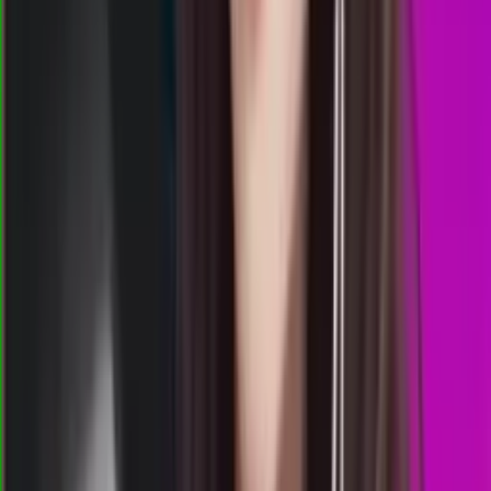
11.00
0
0
9
6
SZ
3352
shenzhen lottery
Minggu, 09 Agu
Buka
11.00
10.50
0