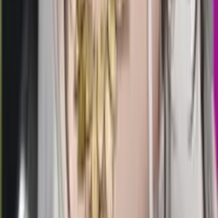
2
FL
2718
florence lottery
Sabtu, 08 Agu
Buka
22.00
21.50
4
1
8
9
SL