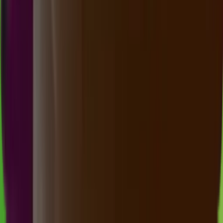
Sabtu, 08 Agu
Buka
16.00
15.50
7
3
8
5
Slot
Lainnya