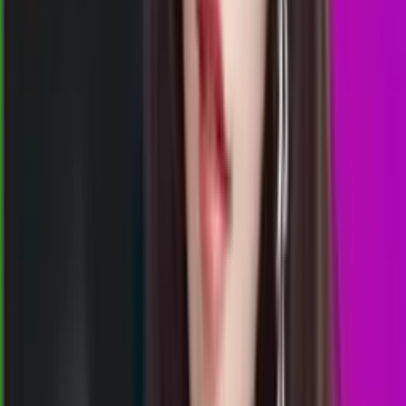
12.00
11.50
8
1
6
2
SP
1070
shanghai pools pagi
Minggu, 09 Agu
Buka
11.15