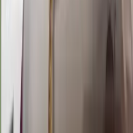
19.00
18.50
4
4
0
5
DM
1374
damacai
Sabtu, 08 Agu
Buka
18.45