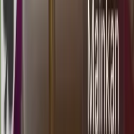
9
2
4
AP
3351
ankarapools
Sabtu, 08 Agu
Buka
18.00
17.50
4
8
2
2