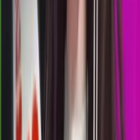
MC
3418
mancitypools
Minggu, 09 Agu
Buka
08.00
07.45
4
8
0
1
SF
2719