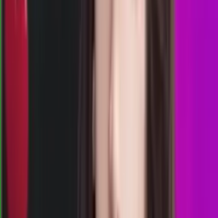
3418
sydneypools
Minggu, 09 Agu
Buka
14.00
13.30
8
0
8
2
CG
3352
chiangmai lottery