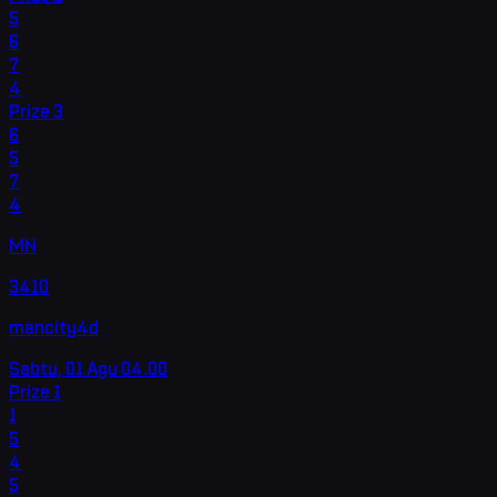
5
6
7
4
Prize
3
6
5
7
4
MN
3410
mancity4d
Sabtu, 01 Agu
04.00
Prize
1
1
5
4
5