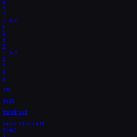
3
8
Prize
2
1
3
0
8
Prize
3
8
0
6
6
MN
3408
mancity4d
Kamis, 30 Jul
04.00
Prize
1
0