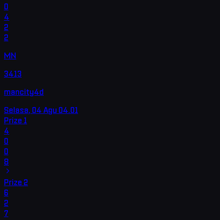
0
4
2
2
MN
3413
mancity4d
Selasa, 04 Agu
04.01
Prize
1
4
0
0
8
Prize
2
6
2
7