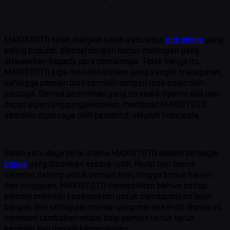
MAXISTOTO telah menjadi salah satu situs
judi online
yang
paling populer, dikenal dengan bonus melimpah yang
ditawarkan kepada para pemainnya. Tidak hanya itu,
MAXISTOTO juga memiliki sistem yang sangat transparan,
sehingga pemain bisa bermain dengan rasa aman dan
percaya. Semua permainan yang tersedia dijamin adil dan
dapat dipertanggungjawabkan, membuat MAXISTOTO
semakin dipercaya oleh pemain di seluruh Indonesia.
Salah satu daya tarik utama MAXISTOTO adalah berbagai
bonus
yang diberikan secara rutin. Mulai dari bonus
selamat datang untuk pemain baru hingga bonus harian
dan mingguan, MAXISTOTO memastikan bahwa setiap
pemain memiliki kesempatan untuk mendapatkan lebih
banyak dari setiap permainan yang mereka ikuti. Bonus ini
memberi tambahan modal bagi pemain untuk terus
bermain dan meraih kemenangan.