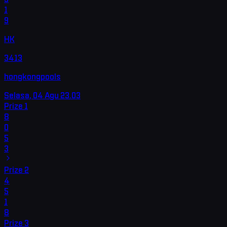
1
9
HK
3413
hongkongpools
Selasa, 04 Agu
23.03
Prize
1
8
0
5
3
Prize
2
4
5
1
8
Prize
3