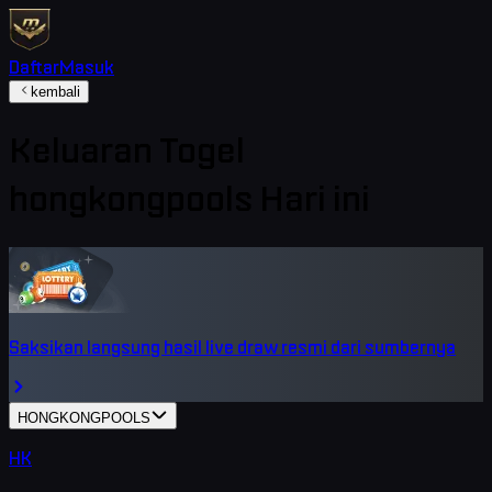
Daftar
Masuk
kembali
Keluaran Togel
hongkongpools
Hari ini
Saksikan langsung hasil live draw resmi dari sumbernya
HONGKONGPOOLS
HK