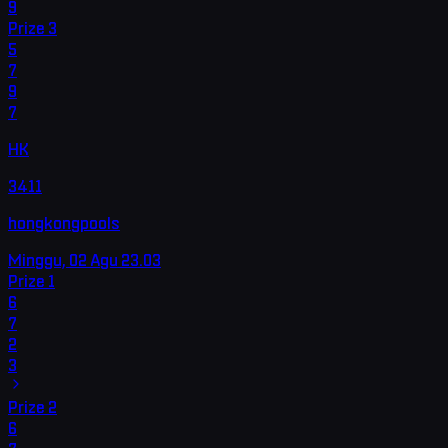
9
Prize
3
5
7
9
7
HK
3411
hongkongpools
Minggu, 02 Agu
23.03
Prize
1
6
7
2
3
Prize
2
6