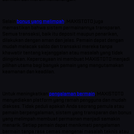
Selain
bonus yang melimpah
, MAXISTOTO juga
memastikan bahwa sistem permainannya transparan.
Semua transaksi, baik itu deposit maupun penarikan,
dilakukan dengan aman dan jelas. Pemain dapat dengan
mudah melacak saldo dan transaksi mereka tanpa
khawatir tentang kejanggalan atau masalah yang tidak
diinginkan. Kepercayaan ini membuat MAXISTOTO menjadi
pilihan utama bagi banyak pemain yang mengutamakan
keamanan dan keadilan.
Untuk meningkatkan
pengalaman bermain
, MAXISTOTO
menyediakan platform yang ramah pengguna dan mudah
diakses. Tidak peduli apakah Anda seorang pemula atau
pemain berpengalaman, sistem yang transparan dan bonus
yang melimpah membuat permainan menjadi semakin
menarik. Setiap pemain dapat menikmati pengalaman
bermain tanpa rasa cemas mengenai masalah teknis atau