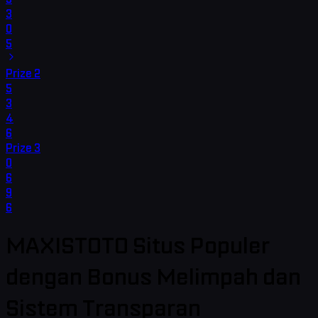
3
0
5
Prize
2
5
3
4
6
Prize
3
0
6
9
6
MAXISTOTO Situs Populer
dengan Bonus Melimpah dan
Sistem Transparan