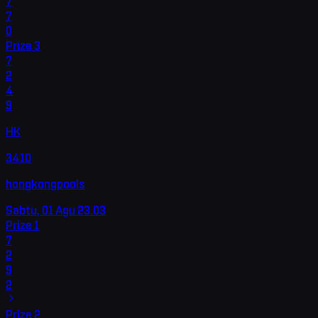
7
7
0
Prize
3
7
2
4
9
HK
3410
hongkongpools
Sabtu, 01 Agu
23.03
Prize
1
7
2
9
2
Prize
2