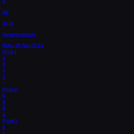
6
HK
3414
hongkongpools
Rabu, 05 Agu
23.04
Prize
1
4
2
4
5
Prize
2
0
9
8
4
Prize
3
2
5