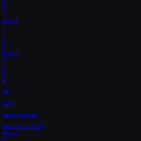
0
9
Prize
2
1
1
4
8
Prize
3
7
5
0
8
HK
3407
hongkongpools
Rabu, 29 Jul
23.03
Prize
1
5