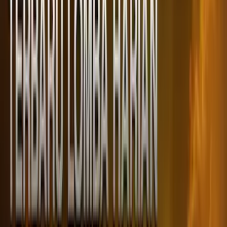
SISTEM LOMBA HARIAN
Lomba menggunakan sistem menebak 3D-3Line.
Pasaran SYDNEYPOOLS & HONGKONGPOOLS
⚠️CATATAN PENTING
Lomba ini hanya berlaku untuk BO resmi LXGROUP
📣JOIN GRUP LOMBA: