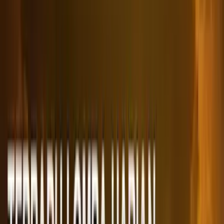
Mulai 01 Agustus 2026, lomba Harian 3D-3Line LXGROUP
hadir dengan total hadiah Rp.20.000.000!
Lomba ini akan diadakan di 2 pasaran ternama :
*- SYDNEYPOOLS
*- HONGKONGPOOLS