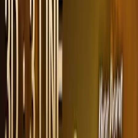
HADIAH SYDNEYPOOLS & HONGKONGPOOLS
*- JUARA PRIZE 1: Rp1.800.000
- HIBURAN - 250.000
- HIBURAN - 250.000
- HIBURAN - 250.000