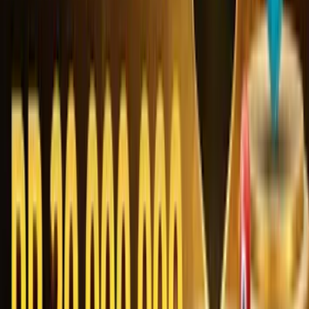
- Wajib melakukan deposit dengan minimal deposit
Rp10.000 , Deposit harus dilakukan sebelum lomba ditutup
- Peserta yang mengikuti Lomba Sydneypools wajib
melakukan 1 (satu) kali deposit sesuai ketentuan.
Note:Apabila peserta juga ingin mengikuti Lomba
hongkongpools , maka wajib melakukan 1 (satu) kali
deposit lagi.
- Penggabungan nominal deposit Sydneypools dan
Hongkongpools tidak berlaku. Setiap peserta harus
memenuhi nominal deposit sesuai ketentuan dalam satu
kali transaksi.
- 1 user id dengan komentar teratas akan mendapatkan
Hadiah Utama , Komentar peringkat 2–6 akan