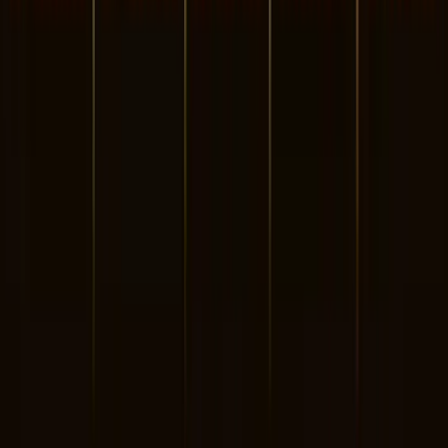
Untuk meningkatkan
pengalaman bermain
, MAXISTOTO
menyediakan platform yang ramah pengguna dan mudah
diakses. Tidak peduli apakah Anda seorang pemula atau
pemain berpengalaman, sistem yang transparan dan bonus
yang melimpah membuat permainan menjadi semakin
menarik. Setiap pemain dapat menikmati pengalaman
bermain tanpa rasa cemas mengenai masalah teknis atau
kesulitan akses.
Dengan berbagai keuntungan yang ditawarkan,
seperti
bonus
besar dan sistem yang transparan, MAXISTOTO
telah menjadi situs yang sangat populer dan terpercaya di
dunia judi online. Pemain yang mencari tempat bermain
yang adil dan menguntungkan akan menemukan
MAXISTOTO sebagai pilihan terbaik mereka.
Lihat Semua