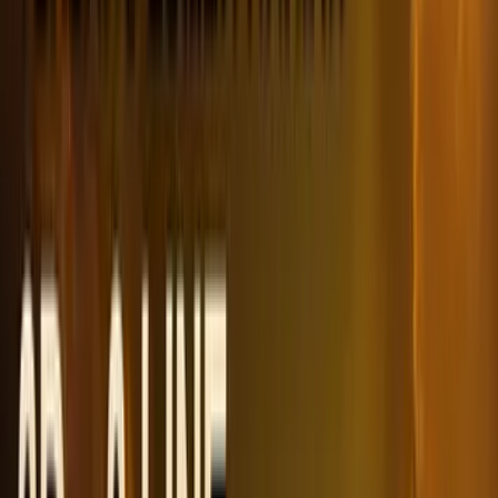
LXGROUP OFFICIAL TELEGRAM GROUP
-Link Group : t.me/lombaharianlxgroup ( ROOM LOMBA
HARIAN LXGROUP )
🕑 JAM BUKA & TUTUP PASARAN
- Sydneypools : Buka 08:00 WIB – Tutup 13:00 WIB
- Hongkongpools : Buka 17:00 WIB – Tutup 22:00 WIB
HADIAH LOMBA 3D-3LINE (Min. Bet Rp10.000)