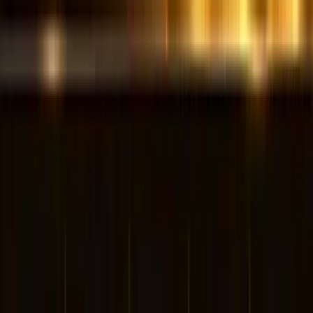
- CONTOH FORMAT POSTING LOMBA:
NAMABO/USERID*3 LINE TEBAKAN( contoh :
LXTOTO/LXJAYA22*123*345*567 )
🎯 Hadiah akan langsung masuk ke akun pemenang jika
tebakan tepat.
Panitia lomba: LXGROUP
NB: Harap baca dan pahami peraturan sebelum mengikuti
lomba.
Salam sukses dari Manajemen LXGROUP